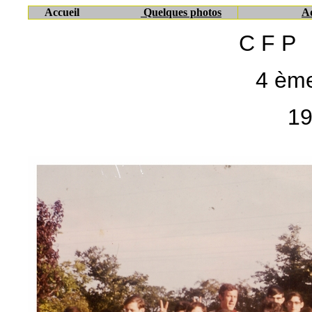
Accueil
Quelques photos
Ad
C F P 
4 èm
19